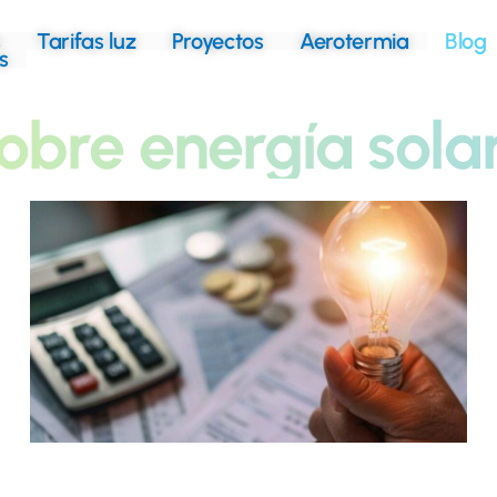
s
Tarifas luz
Proyectos
Aerotermia
Blog
s
obre energía sola